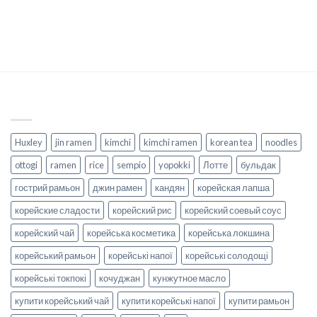
Huxley
jin ramen
kimchi
kimchi ramen
korean tea
noodles
ottogi
ramen
rice
sempio
yopokki
Лотте
бульдак
гострий рамьон
джин рамен
кандян
корейская лапша
корейские сладости
корейский рис
корейский соевый соус
корейский чай
корейська косметика
корейська локшина
корейський рамьон
корейські напої
корейські солодощі
корейські токпокі
кочуджан
кунжутное масло
купити корейський чай
купити корейські напої
купити рамьон