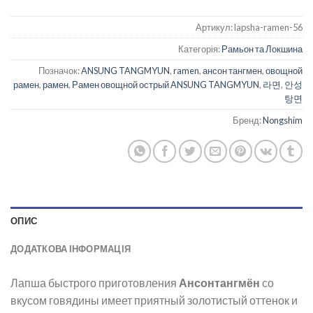
Артикул:
lapsha-ramen-56
Категорія:
Рамьон та Локшина
Позначок:
ANSUNG TANGMYUN
,
ramen
,
ансон тангмен
,
овощной
рамен
,
рамен
,
Рамен овощной острый ANSUNG TANGMYUN
,
라면
,
안성
탕면
Бренд:
Nongshim
ОПИС
ДОДАТКОВА ІНФОРМАЦІЯ
Лапша быстрого приготовления
Ансонтангмён
со
вкусом говядины имеет приятный золотистый оттенок и