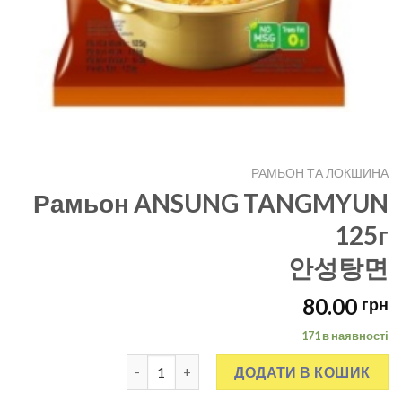
РАМЬОН ТА ЛОКШИНА
Рамьон ANSUNG TANGMYUN
125г
안성탕면
80.00
грн
171 в наявності
Рамьон ANSUNG TANGMYUN 125г안성탕면 кі
ДОДАТИ В КОШИК