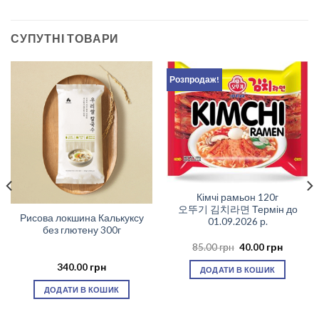
СУПУТНІ ТОВАРИ
Розпродаж!
Кімчі рамьон 120г
오뚜기 김치라면 Термін до
Рисова локшина Калькуксу
01.09.2026 р.
без глютену 300г
чна
Оригінальна
Поточн
85.00
грн
40.00
грн
ціна:
ціна:
грн.
85.00 грн.
40.00 гр
340.00
грн
ДОДАТИ В КОШИК
ДОДАТИ В КОШИК