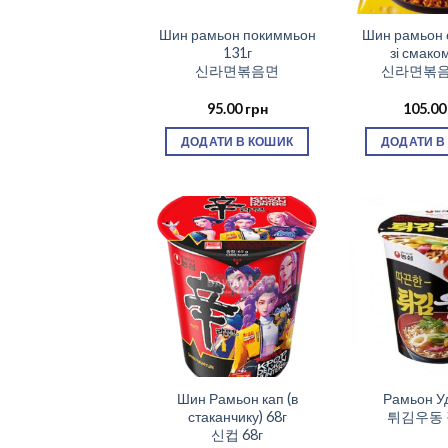
Шин рамьон покиммьон
Шин рамьон 
131г
зі смако
신라면볶음면
신라면볶
95.00
грн
105.0
ДОДАТИ В КОШИК
ДОДАТИ В
Шин Рамьон кап (в
Рамьон Уд
стаканчику) 68г
튀김우동
신컵 68г