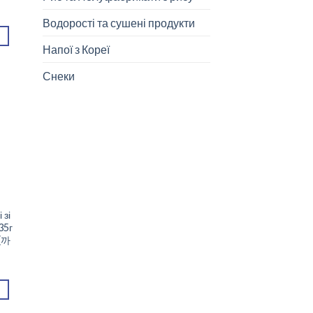
Водорості та сушені продукти
Напої з Кореї
Снеки
 зі
35г
(까