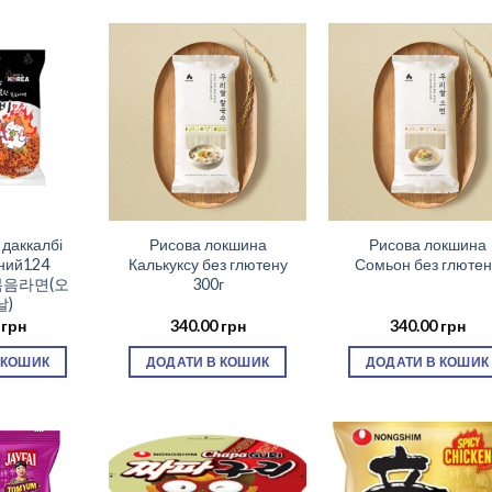
даккалбі
Рисова локшина
Рисова локшина
ьний124
Калькуксу без глютену
Сомьон без глютен
볶음라면(오
300г
날)
0
грн
340.00
грн
340.00
грн
 КОШИК
ДОДАТИ В КОШИК
ДОДАТИ В КОШИК