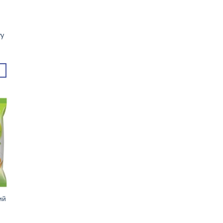
vy
ий