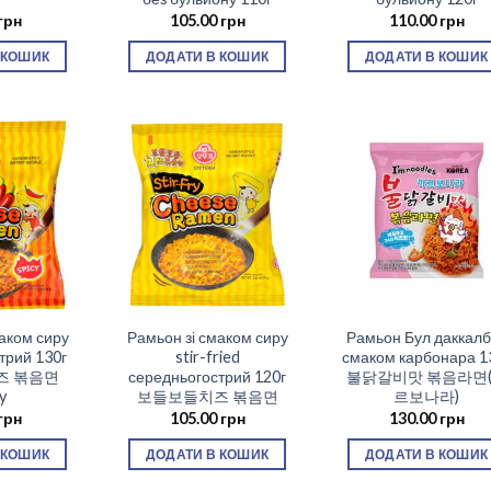
грн
105.00
грн
110.00
грн
 КОШИК
ДОДАТИ В КОШИК
ДОДАТИ В КОШИК
аком сиру
Рамьон зі смаком сиру
Рамьон Бул даккалбі
стрий 130г
stir-fried
смаком карбонара 1
즈 볶음면
середньогострий 120г
불닭갈비맛 볶음라면
y
보들보들치즈 볶음면
르보나라)
грн
105.00
грн
130.00
грн
 КОШИК
ДОДАТИ В КОШИК
ДОДАТИ В КОШИК