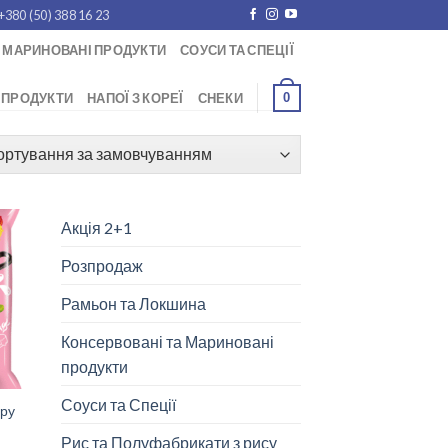
+380 (50) 388 16 23
 МАРИНОВАНІ ПРОДУКТИ
СОУСИ ТА СПЕЦІЇ
0
 ПРОДУКТИ
НАПОЇ З КОРЕЇ
СНЕКИ
Акція 2+1
Розпродаж
Рамьон та Локшина
Консервовані та Мариновані
продукти
Соуси та Спеції
иру
Рис та Полуфабрикати з рису