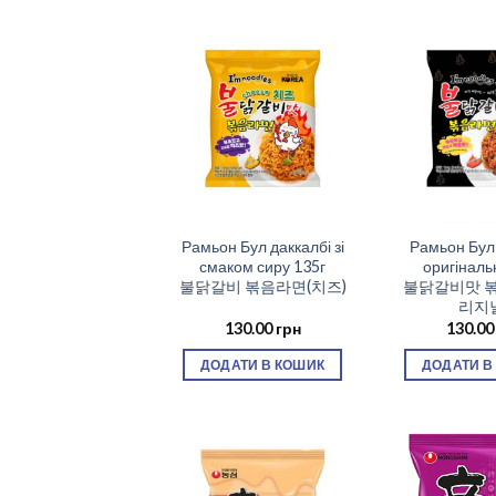
Рамьон Бул даккалбі зі
Рамьон Бул 
смаком сиру 135г
оригінал
불닭갈비 볶음라면(치즈)
불닭갈비맛 
리지
130.00
грн
130.0
ДОДАТИ В КОШИК
ДОДАТИ В