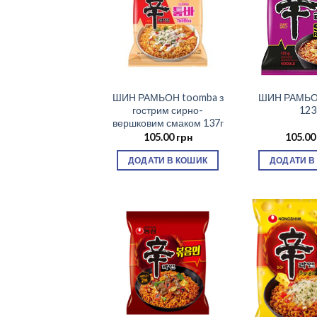
ШИН РАМЬОН toomba з
ШИН РАМЬО
гострим сирно-
123
вершковим смаком 137г
105.00
грн
105.0
ДОДАТИ В КОШИК
ДОДАТИ В