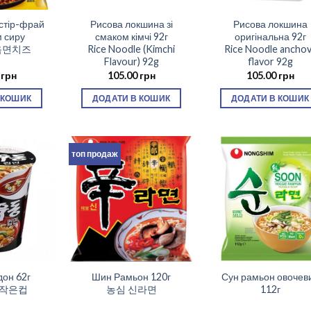
стір-фрай
Рисова локшина зі
Рисова локшина
м сиру
смаком кімчі 92г
оригінальна 92г
음면치즈
Rice Noodle (Kimchi
Rice Noodle ancho
Flavour) 92g
flavor 92g
0
грн
105.00
грн
105.00
грн
 КОШИК
ДОДАТИ В КОШИК
ДОДАТИ В КОШИК
топ продаж
он 62г
Шин Рамьон 120г
Сун рамьон овочев
 작은컵
농심 신라면
112г