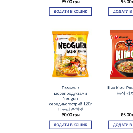
95.00
грн
95.00
ДОДАТИ В КОШИК
ДОДАТИ В
Рамьон з
Шин Кімчі Ра
морепродуктами
농심 김
Neoguri
середньогострий 120г
너구리 순한맛
90.00
грн
85.00
ДОДАТИ В КОШИК
ДОДАТИ В