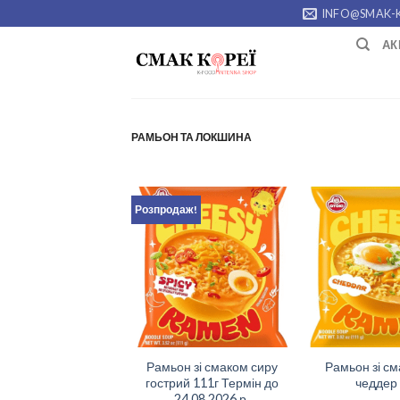
Skip
INFO@SMAK-
to
АК
content
РАМЬОН ТА ЛОКШИНА
Розпродаж!
Рамьон зі смаком сиру
Рамьон зі см
гострий 111г Термін до
чеддер 
24.08.2026 р.