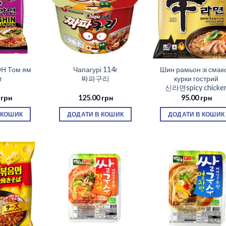
Н Том ям
Чапагурі 114г
Шин рамьон зі смак
г
짜파구리
курки гострий
신라면spicy chicke
0
грн
125.00
грн
95.00
грн
 КОШИК
ДОДАТИ В КОШИК
ДОДАТИ В КОШИК