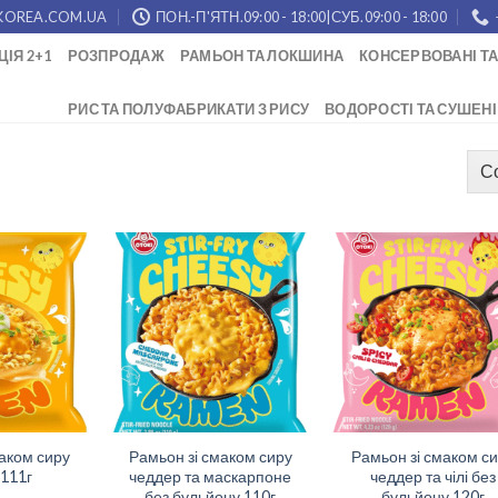
KOREA.COM.UA
ПОН.-П'ЯТН.09:00 - 18:00|СУБ.09:00 - 18:00
ЦІЯ 2+1
РОЗПРОДАЖ
РАМЬОН ТА ЛОКШИНА
КОНСЕРВОВАНІ ТА
РИС ТА ПОЛУФАБРИКАТИ З РИСУ
ВОДОРОСТІ ТА СУШЕНІ
аком сиру
Рамьон зі смаком сиру
Рамьон зі смаком с
111г
чеддер та маскарпоне
чеддер та чілі без
без бульйону 110г
бульйону 120г