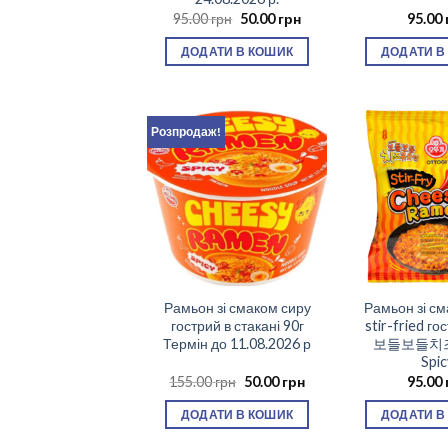
Оригінальна
Поточна
95.00
грн
50.00
грн
95.00
ціна:
ціна:
95.00 грн.
50.00 грн.
ДОДАТИ В КОШИК
ДОДАТИ В
Розпродаж!
Рамьон зі смаком сиру
Рамьон зі см
гострий в стакані 90г
stir-fried го
Термін до 11.08.2026 р
보들보들치
Spic
Оригінальна
Поточна
155.00
грн
50.00
грн
95.00
ціна:
ціна:
155.00 грн.
50.00 грн.
ДОДАТИ В КОШИК
ДОДАТИ В