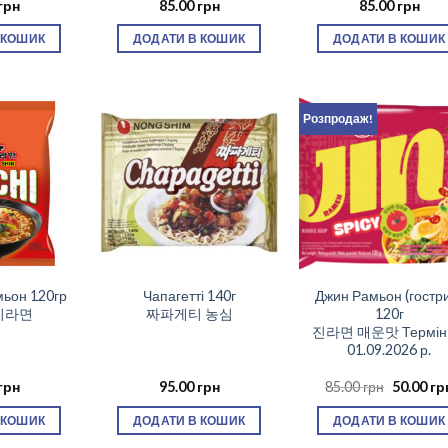
грн
85.00
грн
85.00
грн
 КОШИК
ДОДАТИ В КОШИК
ДОДАТИ В КОШИК
Розпродаж!
мьон 120гр
Чапагетті 140г
Джин Рамьон (гостр
치라면
짜파게티 농심
120г
진라면 매운맛 Термін 
01.09.2026 р.
Оригіна
грн
95.00
грн
85.00
грн
50.00
гр
ціна:
85.00 грн
 КОШИК
ДОДАТИ В КОШИК
ДОДАТИ В КОШИК