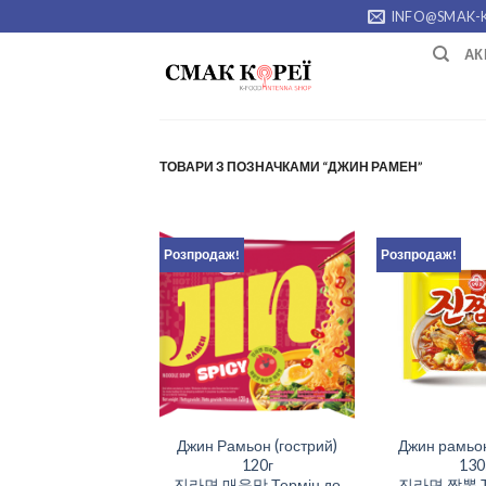
Skip
INFO@SMAK-
to
АК
content
ТОВАРИ З ПОЗНАЧКАМИ “ДЖИН РАМЕН”
Розпродаж!
Розпродаж!
Джин Рамьон (гострий)
Джин рамьо
120г
130
진라면 매운맛 Термін до
진라면 짬뽕 Те