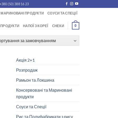
+380 (50) 388 16 23
 МАРИНОВАНІ ПРОДУКТИ
СОУСИ ТА СПЕЦІЇ
0
 ПРОДУКТИ
НАПОЇ З КОРЕЇ
СНЕКИ
Акція 2+1
Розпродаж
Рамьон та Локшина
Консервовані та Мариновані
продукти
Соуси та Спеції
Рис та Полуфабрикати з рису