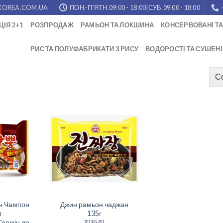
KOREA.COM.UA
ПОН.-П'ЯТН.09:00 - 18:00|СУБ.09:00 - 18:00
ЦІЯ 2+1
РОЗПРОДАЖ
РАМЬОН ТА ЛОКШИНА
КОНСЕРВОВАНІ ТА
РИС ТА ПОЛУФАБРИКАТИ З РИСУ
ВОДОРОСТІ ТА СУШЕНІ
н Чампон
Джин рамьон чаджан
г
135г
рмін до
진짜장