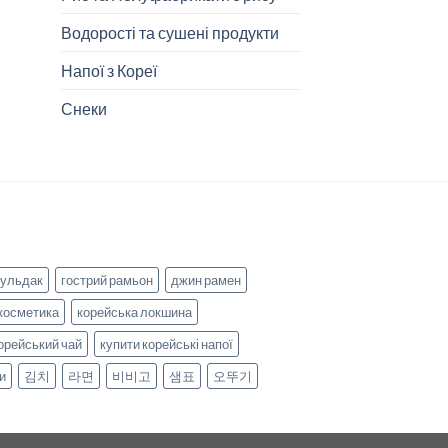
Водорості та сушені продукти
Напої з Кореї
Снеки
бульдак
гострий рамьон
джин рамен
косметика
корейська локшина
орейський чай
купити корейські напої
и
김치
라면
비비고
샘표
오뚜기