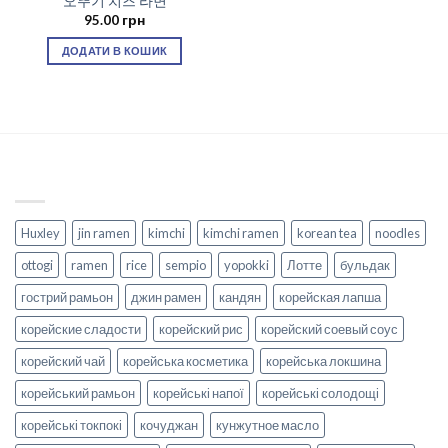
오뚜기 치즈 라면
95.00
грн
ДОДАТИ В КОШИК
Huxley
jin ramen
kimchi
kimchi ramen
korean tea
noodles
ottogi
ramen
rice
sempio
yopokki
Лотте
бульдак
гострий рамьон
джин рамен
кандян
корейская лапша
корейские сладости
корейский рис
корейский соевый соус
корейский чай
корейська косметика
корейська локшина
корейський рамьон
корейські напої
корейські солодощі
корейські токпокі
кочуджан
кунжутное масло