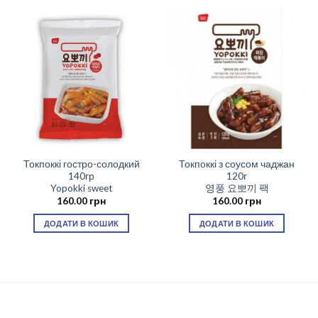
Токпоккі гостро-солодкий
Токпоккі з соусом чаджан
140гр
120г
Yopokki sweet
영풍 요뽀끼 팩
160.00
грн
160.00
грн
ДОДАТИ В КОШИК
ДОДАТИ В КОШИК