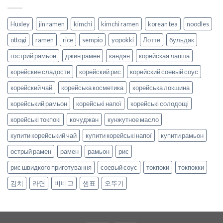
Huxley
jin ramen
kimchi
kimchi ramen
korean tea
noodles
ottogi
ramen
rice
sempio
yopokki
Лотте
бульдак
гострий рамьон
джин рамен
кандян
корейская лапша
корейские сладости
корейский рис
корейский соевый соус
корейский чай
корейська косметика
корейська локшина
корейський рамьон
корейські напої
корейські солодощі
корейські токпокі
кочуджан
кунжутное масло
купити корейський чай
купити корейські напої
купити рамьон
острый рамен
рамен
рамьон
рис
рис швидкого приготування
соевый соус
токпоки
токпокки
김치
라면
비비고
샘표
오뚜기