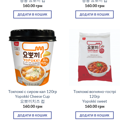
영풍 요뽀끼 컵
영풍 요뽀끼 컵
160.00
грн
160.00
грн
ДОДАТИ В КОШИК
ДОДАТИ В КОШИК
Токпоккі с сиром кап 120гр
Токпоккі вогняно-гострі
Yopokki Cheese Cup
120гр
요뽀끼치즈 컵
Yopokki sweet
160.00
грн
160.00
грн
ДОДАТИ В КОШИК
ДОДАТИ В КОШИК