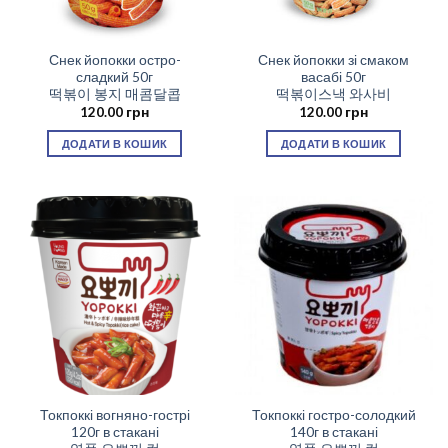
Снек йопокки остро-
Снек йопокки зі смаком
сладкий 50г
васабі 50г
떡볶이 봉지 매콤달콥
떡볶이스낵 와사비
120.00
грн
120.00
грн
ДОДАТИ В КОШИК
ДОДАТИ В КОШИК
Токпоккі вогняно-гострі
Токпоккі гостро-солодкий
120г в стакані
140г в стакані