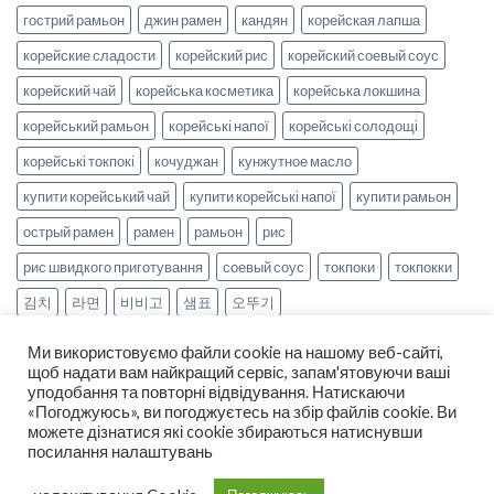
гострий рамьон
джин рамен
кандян
корейская лапша
корейские сладости
корейский рис
корейский соевый соус
корейский чай
корейська косметика
корейська локшина
корейський рамьон
корейські напої
корейські солодощі
корейські токпокі
кочуджан
кунжутное масло
купити корейський чай
купити корейські напої
купити рамьон
острый рамен
рамен
рамьон
рис
рис швидкого приготування
соевый соус
токпоки
токпокки
김치
라면
비비고
샘표
오뚜기
Ми використовуємо файли cookie на нашому веб-сайті,
щоб надати вам найкращий сервіс, запам'ятовуючи ваші
уподобання та повторні відвідування. Натискаючи
«Погоджуюсь», ви погоджуєтесь на збір файлів cookie. Ви
можете дізнатися які cookie збираються натиснувши
НОВИНИ
РЕЦЕПТИ
ОПЛАТА ТА ДОСТАВКА
посилання налаштувань
ДОГОВІР ОФЕРТИ
ПРО НАС
Copyright 2026 ©
smak-korea.com.ua
-
Про нас
|
Політика