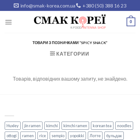
Skip
info@smak-korea.com.ua
+380 (50) 388 16 23
to
content
0
ТОВАРИ З ПОЗНАЧКАМИ “SPICY SNACK”
КАТЕГОРИИ
Товарів, відповідних вашому запиту, не знайдено.
Huxley
jin ramen
kimchi
kimchi ramen
korean tea
noodles
ottogi
ramen
rice
sempio
yopokki
Лотте
бульдак