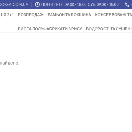
KOREA.COM.UA
ПОН.-П'ЯТН.09:00 - 18:00|СУБ.09:00 - 18:00
ЦІЯ 2+1
РОЗПРОДАЖ
РАМЬОН ТА ЛОКШИНА
КОНСЕРВОВАНІ ТА
РИС ТА ПОЛУФАБРИКАТИ З РИСУ
ВОДОРОСТІ ТА СУШЕНІ
знайдено.