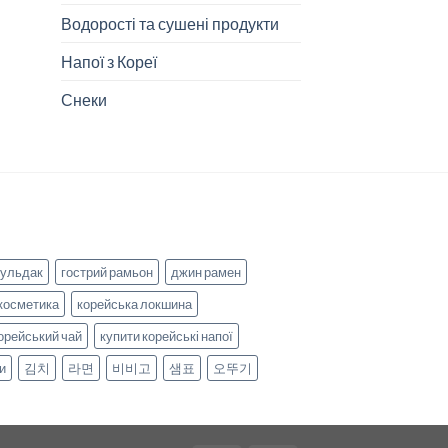
Водорості та сушені продукти
Напої з Кореї
Снеки
бульдак
гострий рамьон
джин рамен
косметика
корейська локшина
орейський чай
купити корейські напої
и
김치
라면
비비고
샘표
오뚜기