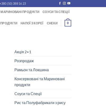
+380 (50) 388 16 23
 МАРИНОВАНІ ПРОДУКТИ
СОУСИ ТА СПЕЦІЇ
0
 ПРОДУКТИ
НАПОЇ З КОРЕЇ
СНЕКИ
Акція 2+1
Розпродаж
Рамьон та Локшина
Консервовані та Мариновані
продукти
Соуси та Спеції
Рис та Полуфабрикати з рису