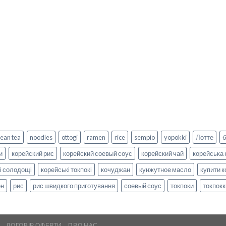
ean tea
noodles
ottogi
ramen
rice
sempio
yopokki
Лотте
и
корейский рис
корейский соевый соус
корейский чай
корейська 
і солодощі
корейські токпокі
кочуджан
кунжутное масло
купити к
он
рис
рис швидкого приготування
соевый соус
токпоки
токпокк
А
ДОГОВІР ОФЕРТИ
ПРО НАС