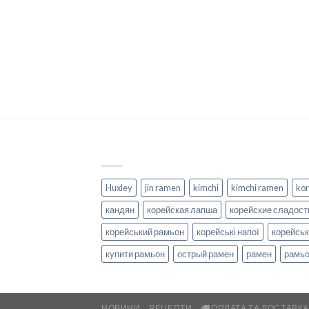
Huxley
jin ramen
kimchi
kimchi ramen
kor
кандян
корейская лапша
корейские сладост
корейський рамьон
корейські напої
корейськ
купити рамьон
острый рамен
рамен
рамь
НОВИНИ
РЕЦЕПТИ
ОПЛАТА ТА ДОСТАВК