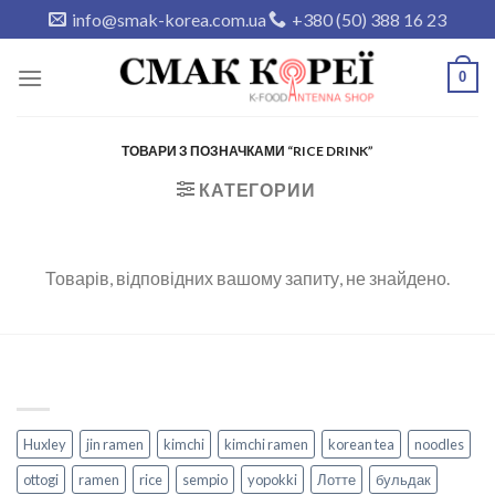
Skip
info@smak-korea.com.ua
+380 (50) 388 16 23
to
content
0
ТОВАРИ З ПОЗНАЧКАМИ “RICE DRINK”
КАТЕГОРИИ
Товарів, відповідних вашому запиту, не знайдено.
Huxley
jin ramen
kimchi
kimchi ramen
korean tea
noodles
ottogi
ramen
rice
sempio
yopokki
Лотте
бульдак