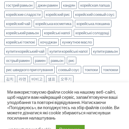
гострий рамьон
джин рамен
кандян
корейская лапша
корейские сладости
корейский рис
корейский соевый соус
корейский чай
корейська косметика
корейська локшина
корейський рамьон
корейські напої
корейські солодощі
корейські токпокі
кочуджан
кунжутное масло
купити корейський чай
купити корейські напої
купити рамьон
острый рамен
рамен
рамьон
рис
рис швидкого приготування
соевый соус
токпоки
токпокки
김치
라면
비비고
샘표
오뚜기
Ми використовуємо файли cookie на нашому веб-сайті,
щоб надати вам найкращий сервіс, запам'ятовуючи ваші
уподобання та повторні відвідування. Натискаючи
«Погоджуюсь», ви погоджуєтесь на збір файлів cookie. Ви
можете дізнатися які cookie збираються натиснувши
НОВИНИ
РЕЦЕПТИ
ОПЛАТА ТА ДОСТАВКА
посилання налаштувань
ДОГОВІР ОФЕРТИ
ПРО НАС
Copyright 2026 ©
smak-korea.com.ua
-
Про нас
|
Політика