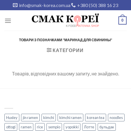
Skip
info@smak-korea.com.ua
+380 (50) 388 16 23
to
content
0
ТОВАРИ З ПОЗНАЧКАМИ “МАРИНАД ДЛЯ СВИНИНЫ”
КАТЕГОРИИ
Товарів, відповідних вашому запиту, не знайдено.
Huxley
jin ramen
kimchi
kimchi ramen
korean tea
noodles
ottogi
ramen
rice
sempio
yopokki
Лотте
бульдак