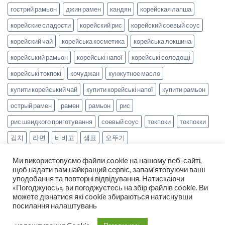
гострий рамьон
джин рамен
кандян
корейская лапша
корейские сладости
корейский рис
корейский соевый соус
корейский чай
корейська косметика
корейська локшина
корейський рамьон
корейські напої
корейські солодощі
корейські токпокі
кочуджан
кунжутное масло
купити корейський чай
купити корейські напої
купити рамьон
острый рамен
рамен
рамьон
рис
рис швидкого приготування
соевый соус
токпоки
токпокки
김치
라면
비비고
샘표
오뚜기
Ми використовуємо файли cookie на нашому веб-сайті,
щоб надати вам найкращий сервіс, запам'ятовуючи ваші
уподобання та повторні відвідування. Натискаючи
«Погоджуюсь», ви погоджуєтесь на збір файлів cookie. Ви
можете дізнатися які cookie збираються натиснувши
НОВИНИ
РЕЦЕПТИ
ОПЛАТА ТА ДОСТАВКА
посилання налаштувань
ДОГОВІР ОФЕРТИ
ПРО НАС
Copyright 2026 ©
smak-korea.com.ua
-
Про нас
|
Політика