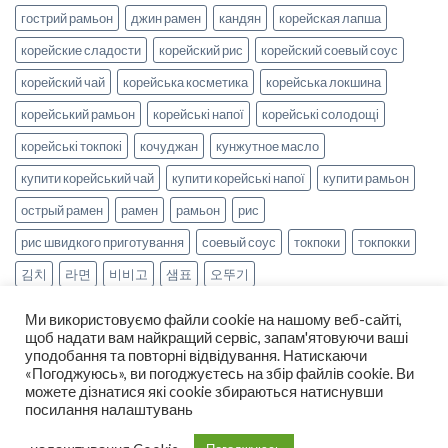
гострий рамьон
джин рамен
кандян
корейская лапша
корейские сладости
корейский рис
корейский соевый соус
корейский чай
корейська косметика
корейська локшина
корейський рамьон
корейські напої
корейські солодощі
корейські токпокі
кочуджан
кунжутное масло
купити корейський чай
купити корейські напої
купити рамьон
острый рамен
рамен
рамьон
рис
рис швидкого приготування
соевый соус
токпоки
токпокки
김치
라면
비비고
샘표
오뚜기
Ми використовуємо файли cookie на нашому веб-сайті,
щоб надати вам найкращий сервіс, запам'ятовуючи ваші
уподобання та повторні відвідування. Натискаючи
«Погоджуюсь», ви погоджуєтесь на збір файлів cookie. Ви
можете дізнатися які cookie збираються натиснувши
НОВИНИ
РЕЦЕПТИ
ОПЛАТА ТА ДОСТАВКА
посилання налаштувань
ДОГОВІР ОФЕРТИ
ПРО НАС
Copyright 2026 ©
smak-korea.com.ua
-
Про нас
|
Політика