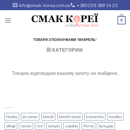
Skip
info@smak-korea.com.ua
+380 (50) 388 16 23
to
content
0
ТОВАРИ З ПОЗНАЧКАМИ “МАКРЕЛЬ”
КАТЕГОРИИ
Товарів, відповідних вашому запиту, не знайдено.
Huxley
jin ramen
kimchi
kimchi ramen
korean tea
noodles
ottogi
ramen
rice
sempio
yopokki
Лотте
бульдак