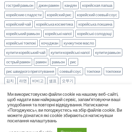
гострий рамьон
джин рамен
кандян
корейская лапша
корейские сладости
корейский рис
корейский соевый соус
корейский чай
корейська косметика
корейська локшина
корейський рамьон
корейські напої
корейські солодощі
корейські токпокі
кочуджан
кунжутное масло
купити корейський чай
купити корейські напої
купити рамьон
острый рамен
рамен
рамьон
рис
рис швидкого приготування
соевый соус
токпоки
токпокки
김치
라면
비비고
샘표
오뚜기
Ми використовуємо файли cookie на нашому веб-сайті,
щоб надати вам найкращий сервіс, запам'ятовуючи ваші
уподобання та повторні відвідування. Натискаючи
«Погоджуюсь», ви погоджуєтесь на збір файлів cookie. Ви
можете дізнатися які cookie збираються натиснувши
НОВИНИ
РЕЦЕПТИ
ОПЛАТА ТА ДОСТАВКА
посилання налаштувань
ДОГОВІР ОФЕРТИ
ПРО НАС
Copyright 2026 ©
smak-korea.com.ua
-
Про нас
|
Політика