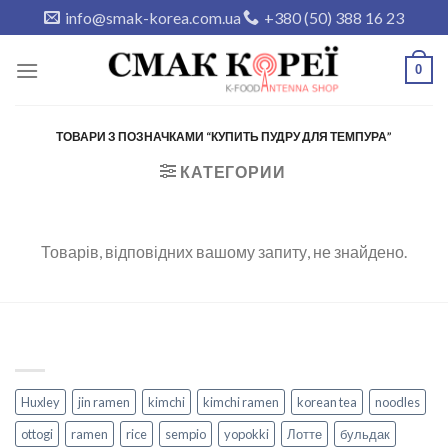
Skip
info@smak-korea.com.ua
+380 (50) 388 16 23
to
content
0
ТОВАРИ З ПОЗНАЧКАМИ “КУПИТЬ ПУДРУ ДЛЯ ТЕМПУРА”
КАТЕГОРИИ
Товарів, відповідних вашому запиту, не знайдено.
Huxley
jin ramen
kimchi
kimchi ramen
korean tea
noodles
ottogi
ramen
rice
sempio
yopokki
Лотте
бульдак