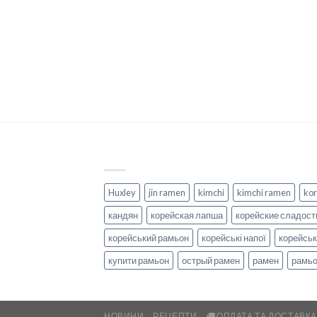
Huxley
jin ramen
kimchi
kimchi ramen
kor
кандян
корейская лапша
корейские сладост
корейський рамьон
корейські напої
корейськ
купити рамьон
острый рамен
рамен
рамь
НОВИНИ
РЕЦЕПТИ
ОПЛАТА ТА ДОСТАВК