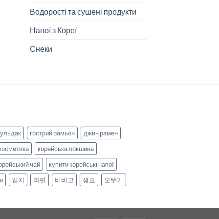
Водорості та сушені продукти
Напої з Кореї
Снеки
бульдак
гострий рамьон
джин рамен
косметика
корейська локшина
орейський чай
купити корейські напої
и
김치
라면
비비고
샘표
오뚜기