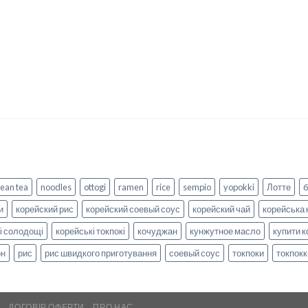
ean tea
noodles
ottogi
ramen
rice
sempio
yopokki
Лотте
и
корейский рис
корейский соевый соус
корейский чай
корейська 
і солодощі
корейські токпокі
кочуджан
кунжутное масло
купити к
он
рис
рис швидкого приготування
соевый соус
токпоки
токпокк
А
ДОГОВІР ОФЕРТИ
ПРО НАС