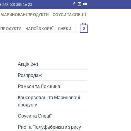
+380 (50) 388 16 23
 МАРИНОВАНІ ПРОДУКТИ
СОУСИ ТА СПЕЦІЇ
0
 ПРОДУКТИ
НАПОЇ З КОРЕЇ
СНЕКИ
Акція 2+1
Розпродаж
Рамьон та Локшина
Консервовані та Мариновані
продукти
Соуси та Спеції
Рис та Полуфабрикати з рису