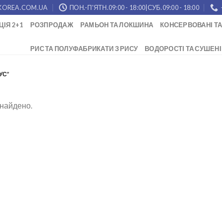
KOREA.COM.UA
ПОН.-П'ЯТН.09:00 - 18:00|СУБ.09:00 - 18:00
ЦІЯ 2+1
РОЗПРОДАЖ
РАМЬОН ТА ЛОКШИНА
КОНСЕРВОВАНІ ТА
РИС ТА ПОЛУФАБРИКАТИ З РИСУ
ВОДОРОСТІ ТА СУШЕНІ
УС”
знайдено.