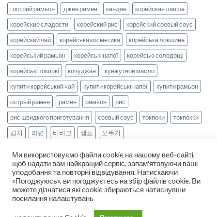
гострий рамьон
джин рамен
кандян
корейская лапша
корейские сладости
корейский рис
корейский соевый соус
корейский чай
корейська косметика
корейська локшина
корейський рамьон
корейські напої
корейські солодощі
корейські токпокі
кочуджан
кунжутное масло
купити корейський чай
купити корейські напої
купити рамьон
острый рамен
рамен
рамьон
рис
рис швидкого приготування
соевый соус
токпоки
токпокки
김치
라면
비비고
샘표
오뚜기
Ми використовуємо файли cookie на нашому веб-сайті,
щоб надати вам найкращий сервіс, запам'ятовуючи ваші
уподобання та повторні відвідування. Натискаючи
«Погоджуюсь», ви погоджуєтесь на збір файлів cookie. Ви
можете дізнатися які cookie збираються натиснувши
НОВИНИ
РЕЦЕПТИ
ОПЛАТА ТА ДОСТАВКА
посилання налаштувань
ДОГОВІР ОФЕРТИ
ПРО НАС
Copyright 2026 ©
smak-korea.com.ua
-
Про нас
|
Політика