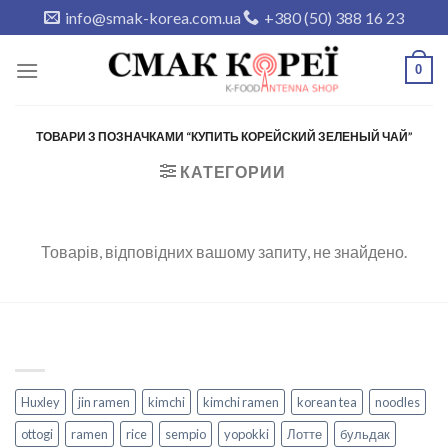
Skip
info@smak-korea.com.ua
+380 (50) 388 16 23
to
content
0
ТОВАРИ З ПОЗНАЧКАМИ “КУПИТЬ КОРЕЙСКИЙ ЗЕЛЕНЫЙ ЧАЙ”
КАТЕГОРИИ
Товарів, відповідних вашому запиту, не знайдено.
Huxley
jin ramen
kimchi
kimchi ramen
korean tea
noodles
ottogi
ramen
rice
sempio
yopokki
Лотте
бульдак