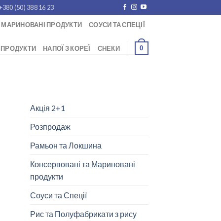
+380 (50) 388 16 23
 МАРИНОВАНІ ПРОДУКТИ
СОУСИ ТА СПЕЦІЇ
0
 ПРОДУКТИ
НАПОЇ З КОРЕЇ
СНЕКИ
Акція 2+1
Розпродаж
Рамьон та Локшина
Консервовані та Мариновані
продукти
Соуси та Спеції
Рис та Полуфабрикати з рису