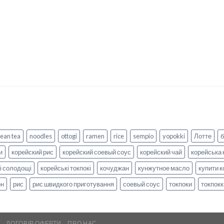
ean tea
noodles
ottogi
ramen
rice
sempio
yopokki
Лотте
и
корейский рис
корейский соевый соус
корейский чай
корейська 
і солодощі
корейські токпокі
кочуджан
кунжутное масло
купити к
он
рис
рис швидкого приготування
соевый соус
токпоки
токпокк
А
ДОГОВІР ОФЕРТИ
ПРО НАС