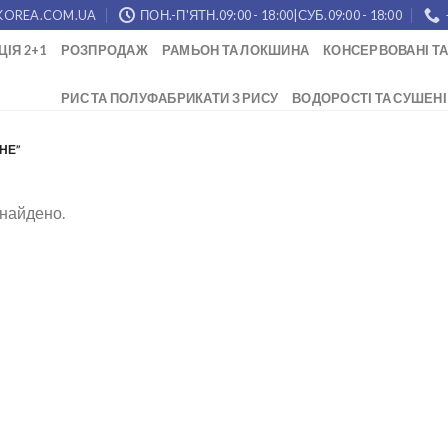
KOREA.COM.UA
ПОН.-П'ЯТН.09:00 - 18:00|СУБ.09:00 - 18:00
ЦІЯ 2+1
РОЗПРОДАЖ
РАМЬОН ТА ЛОКШИНА
КОНСЕРВОВАНІ ТА
РИС ТА ПОЛУФАБРИКАТИ З РИСУ
ВОДОРОСТІ ТА СУШЕНІ
НЕ”
знайдено.