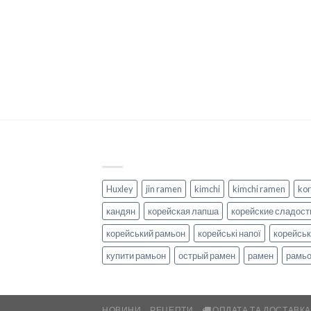
Huxley
jin ramen
kimchi
kimchi ramen
kor
кандян
корейская лапша
корейские сладост
корейський рамьон
корейські напої
корейськ
купити рамьон
острый рамен
рамен
рамь
НОВИНИ
РЕЦЕПТИ
ОПЛАТА ТА ДОСТАВК