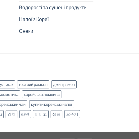
Водорості та сушені продукти
Напої з Кореї
Снеки
бульдак
гострий рамьон
джин рамен
косметика
корейська локшина
орейський чай
купити корейські напої
и
김치
라면
비비고
샘표
오뚜기