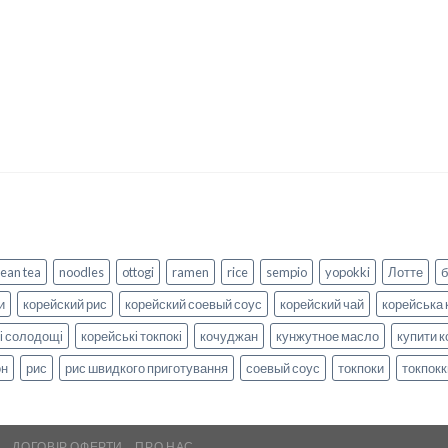
ean tea
noodles
ottogi
ramen
rice
sempio
yopokki
Лотте
и
корейский рис
корейский соевый соус
корейский чай
корейська 
і солодощі
корейські токпокі
кочуджан
кунжутное масло
купити к
он
рис
рис швидкого приготування
соевый соус
токпоки
токпокк
А
ДОГОВІР ОФЕРТИ
ПРО НАС