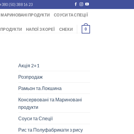
+380 (50) 388 16 23
 МАРИНОВАНІ ПРОДУКТИ
СОУСИ ТА СПЕЦІЇ
0
 ПРОДУКТИ
НАПОЇ З КОРЕЇ
СНЕКИ
Акція 2+1
Розпродаж
Рамьон та Локшина
Консервовані та Мариновані
продукти
Соуси та Спеції
Рис та Полуфабрикати з рису