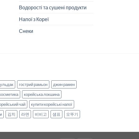
Водорості та сушені продукти
Напої з Кореї
Снеки
бульдак
гострий рамьон
джин рамен
косметика
корейська локшина
орейський чай
купити корейські напої
и
김치
라면
비비고
샘표
오뚜기