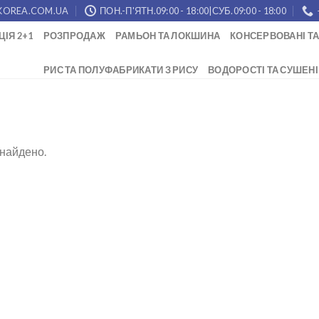
KOREA.COM.UA
ПОН.-П'ЯТН.09:00 - 18:00|СУБ.09:00 - 18:00
ЦІЯ 2+1
РОЗПРОДАЖ
РАМЬОН ТА ЛОКШИНА
КОНСЕРВОВАНІ ТА
РИС ТА ПОЛУФАБРИКАТИ З РИСУ
ВОДОРОСТІ ТА СУШЕНІ
знайдено.