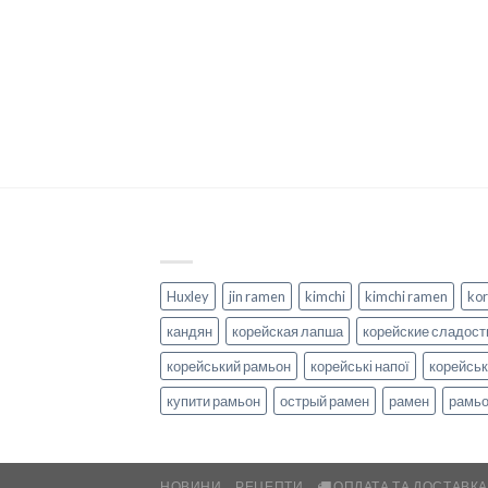
Huxley
jin ramen
kimchi
kimchi ramen
kor
кандян
корейская лапша
корейские сладост
корейський рамьон
корейські напої
корейськ
купити рамьон
острый рамен
рамен
рамь
НОВИНИ
РЕЦЕПТИ
ОПЛАТА ТА ДОСТАВК