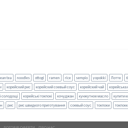
ean tea
noodles
ottogi
ramen
rice
sempio
yopokki
Лотте
и
корейский рис
корейский соевый соус
корейский чай
корейська 
і солодощі
корейські токпокі
кочуджан
кунжутное масло
купити к
он
рис
рис швидкого приготування
соевый соус
токпоки
токпокк
А
ДОГОВІР ОФЕРТИ
ПРО НАС