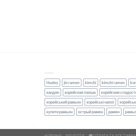
Huxley
jin ramen
kimchi
kimchi ramen
kor
кандян
корейская лапша
корейские сладост
корейський рамьон
корейські напої
корейськ
купити рамьон
острый рамен
рамен
рамь
НОВИНИ
РЕЦЕПТИ
ОПЛАТА ТА ДОСТАВК