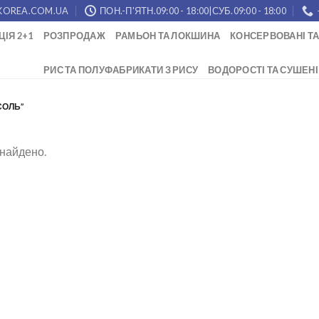
KOREA.COM.UA
ПОН.-П'ЯТН.09:00 - 18:00|СУБ.09:00 - 18:00
ЦІЯ 2+1
РОЗПРОДАЖ
РАМЬОН ТА ЛОКШИНА
КОНСЕРВОВАНІ ТА
РИС ТА ПОЛУФАБРИКАТИ З РИСУ
ВОДОРОСТІ ТА СУШЕНІ
СОЛЬ”
знайдено.