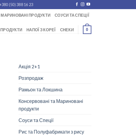
+380 (50) 388 16 23
 МАРИНОВАНІ ПРОДУКТИ
СОУСИ ТА СПЕЦІЇ
0
 ПРОДУКТИ
НАПОЇ З КОРЕЇ
СНЕКИ
Акція 2+1
Розпродаж
Рамьон та Локшина
Консервовані та Мариновані
продукти
Соуси та Спеції
Рис та Полуфабрикати з рису