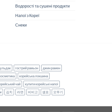
Водорості та сушені продукти
Напої з Кореї
Снеки
бульдак
гострий рамьон
джин рамен
косметика
корейська локшина
орейський чай
купити корейські напої
и
김치
라면
비비고
샘표
오뚜기