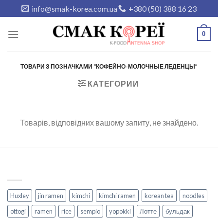
Skip
info@smak-korea.com.ua
+380 (50) 388 16 23
to
content
0
ТОВАРИ З ПОЗНАЧКАМИ “КОФЕЙНО-МОЛОЧНЫЕ ЛЕДЕНЦЫ”
КАТЕГОРИИ
Товарів, відповідних вашому запиту, не знайдено.
Huxley
jin ramen
kimchi
kimchi ramen
korean tea
noodles
ottogi
ramen
rice
sempio
yopokki
Лотте
бульдак