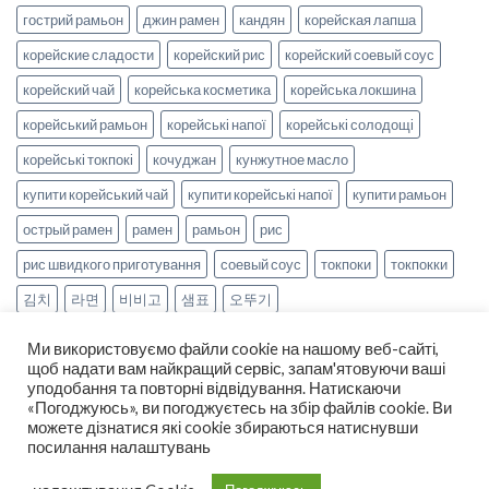
гострий рамьон
джин рамен
кандян
корейская лапша
корейские сладости
корейский рис
корейский соевый соус
корейский чай
корейська косметика
корейська локшина
корейський рамьон
корейські напої
корейські солодощі
корейські токпокі
кочуджан
кунжутное масло
купити корейський чай
купити корейські напої
купити рамьон
острый рамен
рамен
рамьон
рис
рис швидкого приготування
соевый соус
токпоки
токпокки
김치
라면
비비고
샘표
오뚜기
Ми використовуємо файли cookie на нашому веб-сайті,
щоб надати вам найкращий сервіс, запам'ятовуючи ваші
уподобання та повторні відвідування. Натискаючи
«Погоджуюсь», ви погоджуєтесь на збір файлів cookie. Ви
можете дізнатися які cookie збираються натиснувши
НОВИНИ
РЕЦЕПТИ
ОПЛАТА ТА ДОСТАВКА
посилання налаштувань
ДОГОВІР ОФЕРТИ
ПРО НАС
Copyright 2026 ©
smak-korea.com.ua
-
Про нас
|
Політика