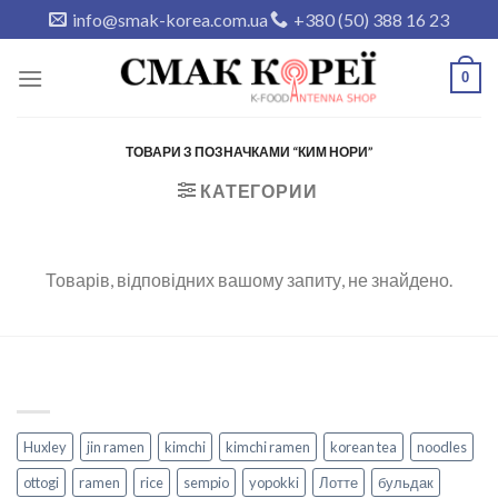
Skip
info@smak-korea.com.ua
+380 (50) 388 16 23
to
content
0
ТОВАРИ З ПОЗНАЧКАМИ “КИМ НОРИ”
КАТЕГОРИИ
Товарів, відповідних вашому запиту, не знайдено.
Huxley
jin ramen
kimchi
kimchi ramen
korean tea
noodles
ottogi
ramen
rice
sempio
yopokki
Лотте
бульдак