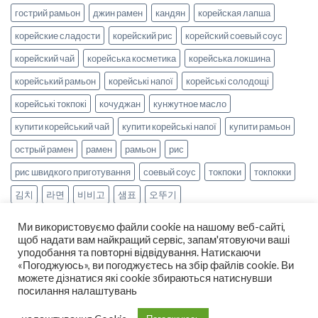
гострий рамьон
джин рамен
кандян
корейская лапша
корейские сладости
корейский рис
корейский соевый соус
корейский чай
корейська косметика
корейська локшина
корейський рамьон
корейські напої
корейські солодощі
корейські токпокі
кочуджан
кунжутное масло
купити корейський чай
купити корейські напої
купити рамьон
острый рамен
рамен
рамьон
рис
рис швидкого приготування
соевый соус
токпоки
токпокки
김치
라면
비비고
샘표
오뚜기
Ми використовуємо файли cookie на нашому веб-сайті,
щоб надати вам найкращий сервіс, запам'ятовуючи ваші
уподобання та повторні відвідування. Натискаючи
«Погоджуюсь», ви погоджуєтесь на збір файлів cookie. Ви
можете дізнатися які cookie збираються натиснувши
НОВИНИ
РЕЦЕПТИ
ОПЛАТА ТА ДОСТАВКА
посилання налаштувань
ДОГОВІР ОФЕРТИ
ПРО НАС
Copyright 2026 ©
smak-korea.com.ua
-
Про нас
|
Політика