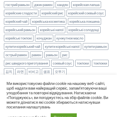
гострий рамьон
джин рамен
кандян
корейская лапша
корейские сладости
корейский рис
корейский соевый соус
корейский чай
корейська косметика
корейська локшина
корейський рамьон
корейські напої
корейські солодощі
корейські токпокі
кочуджан
кунжутное масло
купити корейський чай
купити корейські напої
купити рамьон
острый рамен
рамен
рамьон
рис
рис швидкого приготування
соевый соус
токпоки
токпокки
김치
라면
비비고
샘표
오뚜기
Ми використовуємо файли cookie на нашому веб-сайті,
щоб надати вам найкращий сервіс, запам'ятовуючи ваші
уподобання та повторні відвідування. Натискаючи
«Погоджуюсь», ви погоджуєтесь на збір файлів cookie. Ви
можете дізнатися які cookie збираються натиснувши
НОВИНИ
РЕЦЕПТИ
ОПЛАТА ТА ДОСТАВКА
посилання налаштувань
ДОГОВІР ОФЕРТИ
ПРО НАС
Copyright 2026 ©
smak-korea.com.ua
-
Про нас
|
Політика