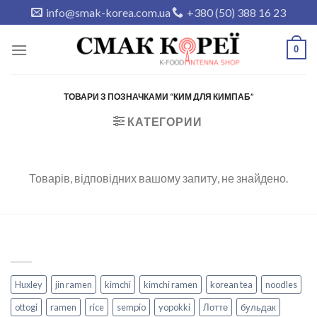
Skip
info@smak-korea.com.ua
+380 (50) 388 16 23
to
content
0
ТОВАРИ З ПОЗНАЧКАМИ “КИМ ДЛЯ КИМПАБ”
КАТЕГОРИИ
Товарів, відповідних вашому запиту, не знайдено.
Huxley
jin ramen
kimchi
kimchi ramen
korean tea
noodles
ottogi
ramen
rice
sempio
yopokki
Лотте
бульдак