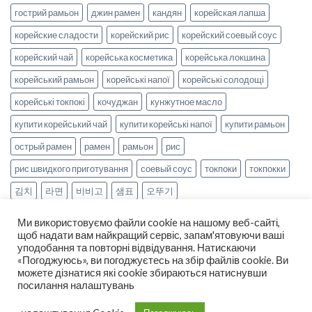
гострий рамьон
джин рамен
кандян
корейская лапша
корейские сладости
корейский рис
корейский соевый соус
корейский чай
корейська косметика
корейська локшина
корейський рамьон
корейські напої
корейські солодощі
корейські токпокі
кочуджан
кунжутное масло
купити корейський чай
купити корейські напої
купити рамьон
острый рамен
рамен
рамьон
рис
рис швидкого приготування
соевый соус
токпоки
токпокки
김치
라면
비비고
샘표
오뚜기
Ми використовуємо файли cookie на нашому веб-сайті,
щоб надати вам найкращий сервіс, запам'ятовуючи ваші
уподобання та повторні відвідування. Натискаючи
«Погоджуюсь», ви погоджуєтесь на збір файлів cookie. Ви
можете дізнатися які cookie збираються натиснувши
НОВИНИ
РЕЦЕПТИ
ОПЛАТА ТА ДОСТАВКА
посилання налаштувань
ДОГОВІР ОФЕРТИ
ПРО НАС
Copyright 2026 ©
smak-korea.com.ua
-
Про нас
|
Політика