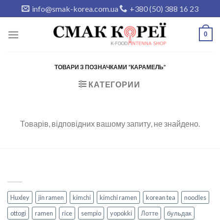
Skip
info@smak-korea.com.ua
+380 (50) 388 16 23
to
content
0
ТОВАРИ З ПОЗНАЧКАМИ “КАРАМЕЛЬ”
КАТЕГОРИИ
Товарів, відповідних вашому запиту, не знайдено.
Huxley
jin ramen
kimchi
kimchi ramen
korean tea
noodles
ottogi
ramen
rice
sempio
yopokki
Лотте
бульдак