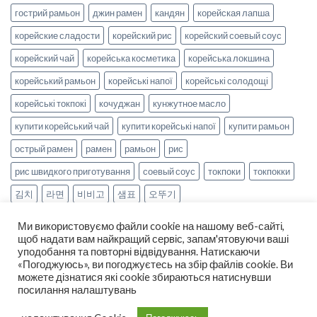
гострий рамьон
джин рамен
кандян
корейская лапша
корейские сладости
корейский рис
корейский соевый соус
корейский чай
корейська косметика
корейська локшина
корейський рамьон
корейські напої
корейські солодощі
корейські токпокі
кочуджан
кунжутное масло
купити корейський чай
купити корейські напої
купити рамьон
острый рамен
рамен
рамьон
рис
рис швидкого приготування
соевый соус
токпоки
токпокки
김치
라면
비비고
샘표
오뚜기
Ми використовуємо файли cookie на нашому веб-сайті,
щоб надати вам найкращий сервіс, запам'ятовуючи ваші
уподобання та повторні відвідування. Натискаючи
«Погоджуюсь», ви погоджуєтесь на збір файлів cookie. Ви
можете дізнатися які cookie збираються натиснувши
НОВИНИ
РЕЦЕПТИ
ОПЛАТА ТА ДОСТАВКА
посилання налаштувань
ДОГОВІР ОФЕРТИ
ПРО НАС
Copyright 2026 ©
smak-korea.com.ua
-
Про нас
|
Політика