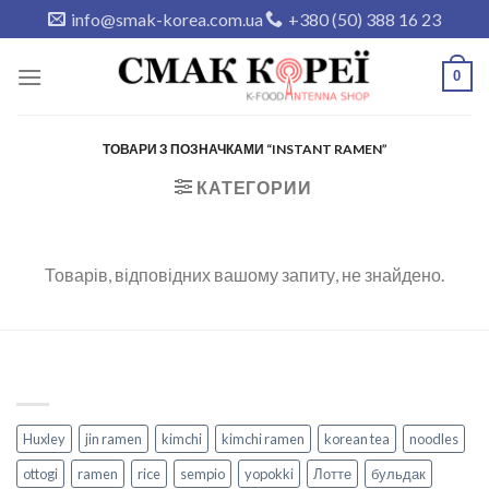
Skip
info@smak-korea.com.ua
+380 (50) 388 16 23
to
content
0
ТОВАРИ З ПОЗНАЧКАМИ “INSTANT RAMEN”
КАТЕГОРИИ
Товарів, відповідних вашому запиту, не знайдено.
Huxley
jin ramen
kimchi
kimchi ramen
korean tea
noodles
ottogi
ramen
rice
sempio
yopokki
Лотте
бульдак