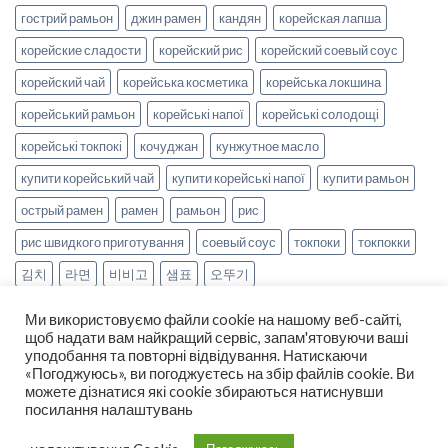
гострий рамьон
джин рамен
кандян
корейская лапша
корейские сладости
корейский рис
корейский соевый соус
корейский чай
корейська косметика
корейська локшина
корейський рамьон
корейські напої
корейські солодощі
корейські токпокі
кочуджан
кунжутное масло
купити корейський чай
купити корейські напої
купити рамьон
острый рамен
рамен
рамьон
рис
рис швидкого приготування
соевый соус
токпоки
токпокки
김치
라면
비비고
샘표
오뚜기
Ми використовуємо файли cookie на нашому веб-сайті,
щоб надати вам найкращий сервіс, запам'ятовуючи ваші
уподобання та повторні відвідування. Натискаючи
«Погоджуюсь», ви погоджуєтесь на збір файлів cookie. Ви
можете дізнатися які cookie збираються натиснувши
НОВИНИ
РЕЦЕПТИ
ОПЛАТА ТА ДОСТАВКА
посилання налаштувань
ДОГОВІР ОФЕРТИ
ПРО НАС
Copyright 2026 ©
smak-korea.com.ua
-
Про нас
|
Політика