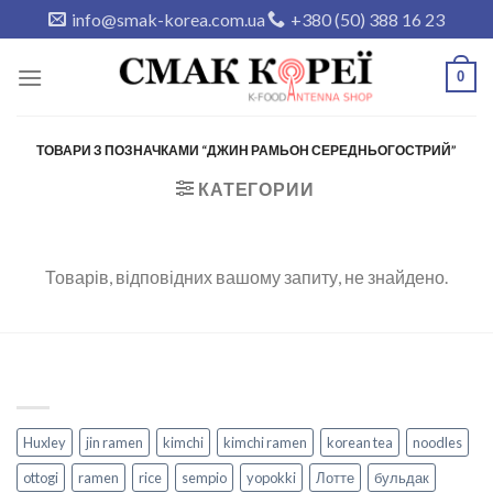
Skip
info@smak-korea.com.ua
+380 (50) 388 16 23
to
content
0
ТОВАРИ З ПОЗНАЧКАМИ “ДЖИН РАМЬОН СЕРЕДНЬОГОСТРИЙ”
КАТЕГОРИИ
Товарів, відповідних вашому запиту, не знайдено.
Huxley
jin ramen
kimchi
kimchi ramen
korean tea
noodles
ottogi
ramen
rice
sempio
yopokki
Лотте
бульдак