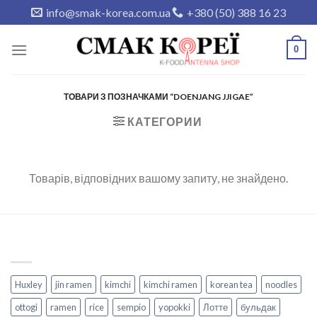
Skip
info@smak-korea.com.ua
+380 (50) 388 16 23
to
content
0
ТОВАРИ З ПОЗНАЧКАМИ “DOENJANG JJIGAE”
КАТЕГОРИИ
Товарів, відповідних вашому запиту, не знайдено.
Huxley
jin ramen
kimchi
kimchi ramen
korean tea
noodles
ottogi
ramen
rice
sempio
yopokki
Лотте
бульдак