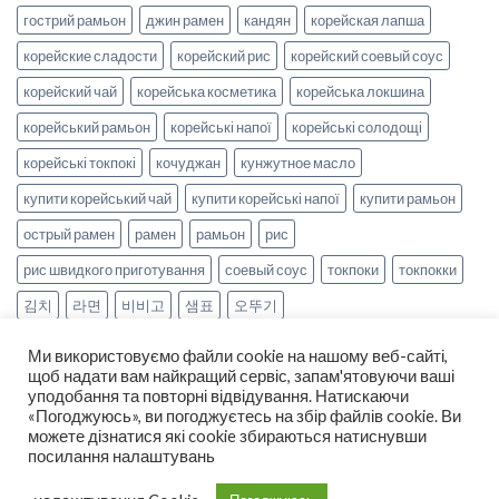
гострий рамьон
джин рамен
кандян
корейская лапша
корейские сладости
корейский рис
корейский соевый соус
корейский чай
корейська косметика
корейська локшина
корейський рамьон
корейські напої
корейські солодощі
корейські токпокі
кочуджан
кунжутное масло
купити корейський чай
купити корейські напої
купити рамьон
острый рамен
рамен
рамьон
рис
рис швидкого приготування
соевый соус
токпоки
токпокки
김치
라면
비비고
샘표
오뚜기
Ми використовуємо файли cookie на нашому веб-сайті,
щоб надати вам найкращий сервіс, запам'ятовуючи ваші
уподобання та повторні відвідування. Натискаючи
«Погоджуюсь», ви погоджуєтесь на збір файлів cookie. Ви
можете дізнатися які cookie збираються натиснувши
НОВИНИ
РЕЦЕПТИ
ОПЛАТА ТА ДОСТАВКА
посилання налаштувань
ДОГОВІР ОФЕРТИ
ПРО НАС
Copyright 2026 ©
smak-korea.com.ua
-
Про нас
|
Політика