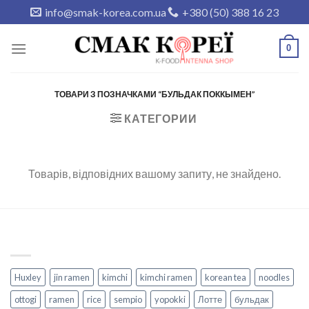
Skip
info@smak-korea.com.ua
+380 (50) 388 16 23
to
content
0
ТОВАРИ З ПОЗНАЧКАМИ “БУЛЬДАК ПОККЫМЕН”
КАТЕГОРИИ
Товарів, відповідних вашому запиту, не знайдено.
Huxley
jin ramen
kimchi
kimchi ramen
korean tea
noodles
ottogi
ramen
rice
sempio
yopokki
Лотте
бульдак