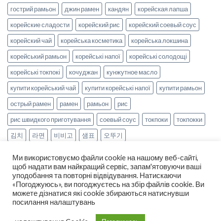
гострий рамьон
джин рамен
кандян
корейская лапша
корейские сладости
корейский рис
корейский соевый соус
корейский чай
корейська косметика
корейська локшина
корейський рамьон
корейські напої
корейські солодощі
корейські токпокі
кочуджан
кунжутное масло
купити корейський чай
купити корейські напої
купити рамьон
острый рамен
рамен
рамьон
рис
рис швидкого приготування
соевый соус
токпоки
токпокки
김치
라면
비비고
샘표
오뚜기
Ми використовуємо файли cookie на нашому веб-сайті,
щоб надати вам найкращий сервіс, запам'ятовуючи ваші
уподобання та повторні відвідування. Натискаючи
«Погоджуюсь», ви погоджуєтесь на збір файлів cookie. Ви
можете дізнатися які cookie збираються натиснувши
НОВИНИ
РЕЦЕПТИ
ОПЛАТА ТА ДОСТАВКА
посилання налаштувань
ДОГОВІР ОФЕРТИ
ПРО НАС
Copyright 2026 ©
smak-korea.com.ua
-
Про нас
|
Політика