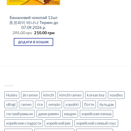
Банановий чокопай 12шт
초코파이 바나나 Термін до
07.09.2026 р.
Оригінальна
Поточна
295.00
грн
210.00
грн
ціна:
ціна:
295.00 грн.
210.00 грн.
ДОДАТИ В КОШИК
Huxley
jin ramen
kimchi
kimchi ramen
korean tea
noodles
ottogi
ramen
rice
sempio
yopokki
Лотте
бульдак
гострий рамьон
джин рамен
кандян
корейская лапша
корейские сладости
корейский рис
корейский соевый соус