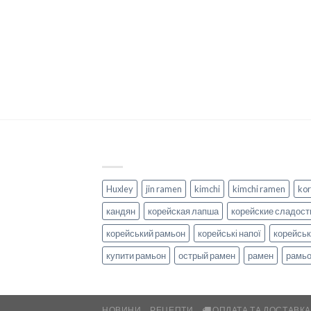
Huxley
jin ramen
kimchi
kimchi ramen
kor
кандян
корейская лапша
корейские сладост
корейський рамьон
корейські напої
корейськ
купити рамьон
острый рамен
рамен
рамь
НОВИНИ
РЕЦЕПТИ
ОПЛАТА ТА ДОСТАВК