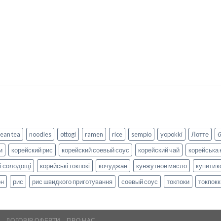
ean tea
noodles
ottogi
ramen
rice
sempio
yopokki
Лотте
и
корейский рис
корейский соевый соус
корейский чай
корейська 
і солодощі
корейські токпокі
кочуджан
кунжутное масло
купити к
он
рис
рис швидкого приготування
соевый соус
токпоки
токпокк
А
ДОГОВІР ОФЕРТИ
ПРО НАС