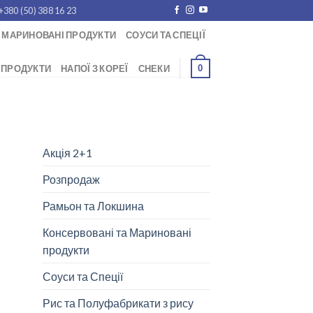
+380 (50) 388 16 23
 МАРИНОВАНІ ПРОДУКТИ
СОУСИ ТА СПЕЦІЇ
0
 ПРОДУКТИ
НАПОЇ З КОРЕЇ
СНЕКИ
Акція 2+1
Розпродаж
Рамьон та Локшина
Консервовані та Мариновані
продукти
Соуси та Спеції
Рис та Полуфабрикати з рису