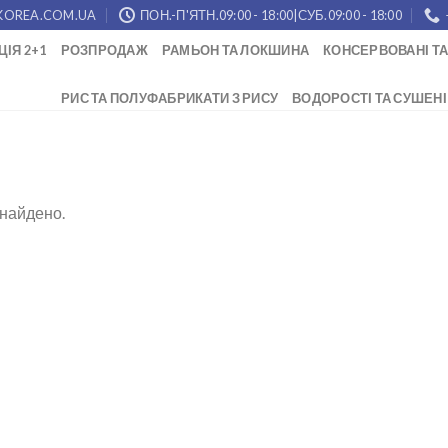
KOREA.COM.UA
ПОН.-П'ЯТН.09:00 - 18:00|СУБ.09:00 - 18:00
ЦІЯ 2+1
РОЗПРОДАЖ
РАМЬОН ТА ЛОКШИНА
КОНСЕРВОВАНІ ТА
РИС ТА ПОЛУФАБРИКАТИ З РИСУ
ВОДОРОСТІ ТА СУШЕНІ
знайдено.