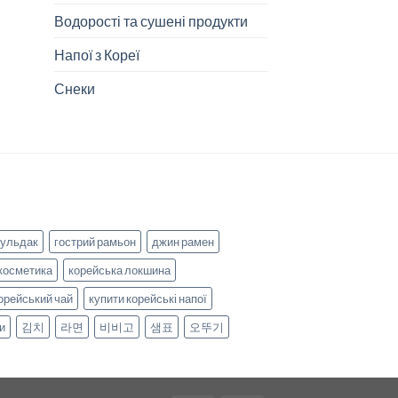
Водорості та сушені продукти
Напої з Кореї
Снеки
бульдак
гострий рамьон
джин рамен
косметика
корейська локшина
орейський чай
купити корейські напої
и
김치
라면
비비고
샘표
오뚜기