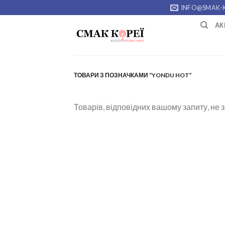
Skip
INFO@SMAK-
to
АК
content
ТОВАРИ З ПОЗНАЧКАМИ “YONDU HOT”
Товарів, відповідних вашому запиту, не 