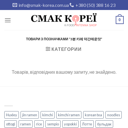
Skip
info@smak-korea.com.ua
+380 (50) 388 16 23
to
content
0
ТОВАРИ З ПОЗНАЧКАМИ “3분 카레 약간매운맛”
КАТЕГОРИИ
Товарів, відповідних вашому запиту, не знайдено.
Huxley
jin ramen
kimchi
kimchi ramen
korean tea
noodles
ottogi
ramen
rice
sempio
yopokki
Лотте
бульдак