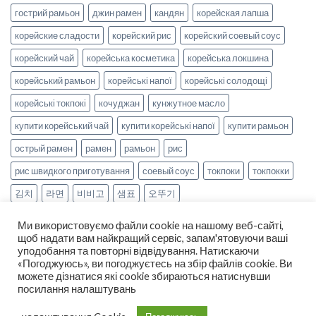
гострий рамьон
джин рамен
кандян
корейская лапша
корейские сладости
корейский рис
корейский соевый соус
корейский чай
корейська косметика
корейська локшина
корейський рамьон
корейські напої
корейські солодощі
корейські токпокі
кочуджан
кунжутное масло
купити корейський чай
купити корейські напої
купити рамьон
острый рамен
рамен
рамьон
рис
рис швидкого приготування
соевый соус
токпоки
токпокки
김치
라면
비비고
샘표
오뚜기
Ми використовуємо файли cookie на нашому веб-сайті,
щоб надати вам найкращий сервіс, запам'ятовуючи ваші
уподобання та повторні відвідування. Натискаючи
«Погоджуюсь», ви погоджуєтесь на збір файлів cookie. Ви
можете дізнатися які cookie збираються натиснувши
НОВИНИ
РЕЦЕПТИ
ОПЛАТА ТА ДОСТАВКА
посилання налаштувань
ДОГОВІР ОФЕРТИ
ПРО НАС
Copyright 2026 ©
smak-korea.com.ua
-
Про нас
|
Політика